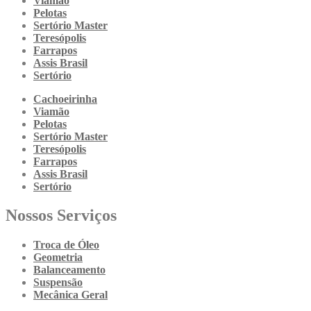
Viamão
Pelotas
Sertório Master
Teresópolis
Farrapos
Assis Brasil
Sertório
Cachoeirinha
Viamão
Pelotas
Sertório Master
Teresópolis
Farrapos
Assis Brasil
Sertório
Nossos Serviços
Troca de Óleo
Geometria
Balanceamento
Suspensão
Mecânica Geral