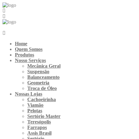
Ir
para
o
conteúdo
Home
Quem Somos
Produtos
Nosso Serviços
Mecânica Geral
Suspensão
Balanceamento
Geometria
Troca de Óleo
Nossas Lojas
Cachoeirinha
Viamão
Pelotas
Sertório Master
Teresópolis
Farrapos
Assis Brasil
Sertório