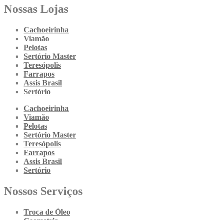
Nossas Lojas
Cachoeirinha
Viamão
Pelotas
Sertório Master
Teresópolis
Farrapos
Assis Brasil
Sertório
Cachoeirinha
Viamão
Pelotas
Sertório Master
Teresópolis
Farrapos
Assis Brasil
Sertório
Nossos Serviços
Troca de Óleo