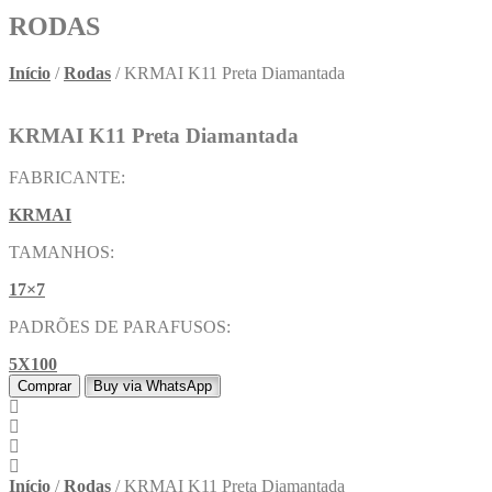
RODAS
Início
/
Rodas
/ KRMAI K11 Preta Diamantada
KRMAI K11 Preta Diamantada
FABRICANTE:
KRMAI
TAMANHOS:
17×7
PADRÕES DE PARAFUSOS:
5X100
Comprar
Buy via WhatsApp
Início
/
Rodas
/ KRMAI K11 Preta Diamantada