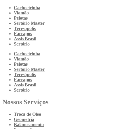
Cachoeirinha
Viamão
Pelotas
Sertório Master
Teresópolis
Farrapos
Assis Brasil
Sertório
Cachoeirinha
Viamão
Pelotas
Sertório Master
Teresópolis
Farrapos
Assis Brasil
Sertório
Nossos Serviços
Troca de Óleo
Geometria
Balanceamento