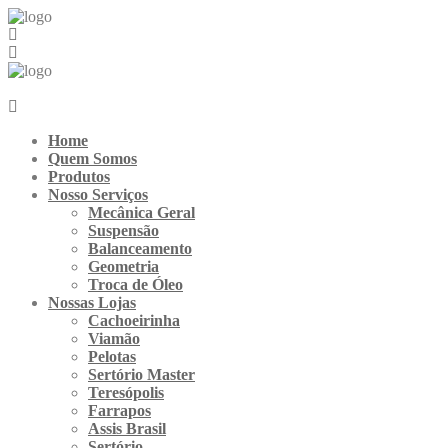
Ir
para
o
conteúdo
Home
Quem Somos
Produtos
Nosso Serviços
Mecânica Geral
Suspensão
Balanceamento
Geometria
Troca de Óleo
Nossas Lojas
Cachoeirinha
Viamão
Pelotas
Sertório Master
Teresópolis
Farrapos
Assis Brasil
Sertório