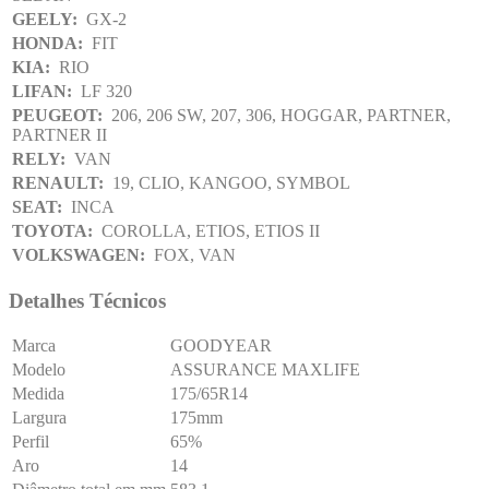
GEELY:
GX-2
HONDA:
FIT
KIA:
RIO
LIFAN:
LF 320
PEUGEOT:
206, 206 SW, 207, 306, HOGGAR, PARTNER,
PARTNER II
RELY:
VAN
RENAULT:
19, CLIO, KANGOO, SYMBOL
SEAT:
INCA
TOYOTA:
COROLLA, ETIOS, ETIOS II
VOLKSWAGEN:
FOX, VAN
Detalhes Técnicos
Marca
GOODYEAR
Modelo
ASSURANCE MAXLIFE
Medida
175/65R14
Largura
175mm
Perfil
65%
Aro
14