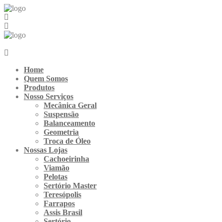
Ir
para
o
conteúdo
Home
Quem Somos
Produtos
Nosso Serviços
Mecânica Geral
Suspensão
Balanceamento
Geometria
Troca de Óleo
Nossas Lojas
Cachoeirinha
Viamão
Pelotas
Sertório Master
Teresópolis
Farrapos
Assis Brasil
Sertório