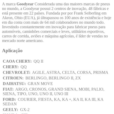
A marca
Goodyear
Considerada uma das maiores marcas de pneus
no mundo, a Goodyear possui 2 centros de inovação, 48 fábricas e
está presente em 22 países. Fundada por por Frank Seiberling em
Akron, Ohio (EUA), já últrapassou os 100 anos de existência e hoje
em dia conta com mais de 64 mil colaboradores no mundo todo.
Investindo constantemente em inovação para fabricar pneus para
automóveis, caminhões comerciais e leves, utilitários esportivos,
carros de corrida, aviões e máquina agrícolas, é líder de vendas no
mercado norte americano.
Aplicação
CAOA CHERY:
QQ II
CHERY:
QQ
CHEVROLET:
AGILE, ASTRA, CELTA, CORSA, PRISMA
CITROEN:
BERLINGO, BERLINGO II, ZX
DAIHATSU:
GRAN MOVE
FIAT:
ARGO, CRONOS, GRAND SIENA, MOBI, PALIO,
SIENA, TIPO, UNO, UNO II, UNO III
FORD:
COURIER, FIESTA, KA, KA +, KA II, KA III, KA
SEDAN
GEELY:
GX-2