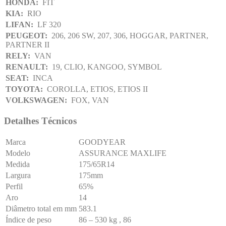
HONDA:
FIT
KIA:
RIO
LIFAN:
LF 320
PEUGEOT:
206, 206 SW, 207, 306, HOGGAR, PARTNER,
PARTNER II
RELY:
VAN
RENAULT:
19, CLIO, KANGOO, SYMBOL
SEAT:
INCA
TOYOTA:
COROLLA, ETIOS, ETIOS II
VOLKSWAGEN:
FOX, VAN
Detalhes Técnicos
Marca
GOODYEAR
Modelo
ASSURANCE MAXLIFE
Medida
175/65R14
Largura
175mm
Perfil
65%
Aro
14
Diâmetro total em mm
583.1
Índice de peso
86 – 530 kg , 86