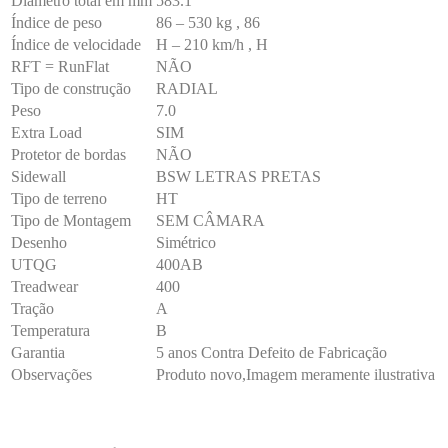
Diâmetro total em mm
583.1
Índice de peso
86 – 530 kg , 86
Índice de velocidade
H – 210 km/h , H
RFT = RunFlat
NÃO
Tipo de construção
RADIAL
Peso
7.0
Extra Load
SIM
Protetor de bordas
NÃO
Sidewall
BSW LETRAS PRETAS
Tipo de terreno
HT
Tipo de Montagem
SEM CÂMARA
Desenho
Simétrico
UTQG
400AB
Treadwear
400
Tração
A
Temperatura
B
Garantia
5 anos Contra Defeito de Fabricação
Observações
Produto novo,Imagem meramente ilustrativa