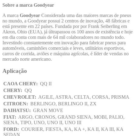
Sobre a marca Goodyear
A marca
Goodyear
Considerada uma das maiores marcas de pneus
no mundo, a Goodyear possui 2 centros de inovação, 48 fábricas e
está presente em 22 países. Fundada por por Frank Seiberling em
Akron, Ohio (EUA), já últrapassou os 100 anos de existência e hoje
em dia conta com mais de 64 mil colaboradores no mundo todo.
Investindo constantemente em inovação para fabricar pneus para
automóveis, caminhões comerciais e leves, utilitários esportivos,
carros de corrida, aviões e máquina agrícolas, é líder de vendas no
mercado norte americano.
Aplicação
CAOA CHERY:
QQ II
CHERY:
QQ
CHEVROLET:
AGILE, ASTRA, CELTA, CORSA, PRISMA
CITROEN:
BERLINGO, BERLINGO II, ZX
DAIHATSU:
GRAN MOVE
FIAT:
ARGO, CRONOS, GRAND SIENA, MOBI, PALIO,
SIENA, TIPO, UNO, UNO II, UNO III
FORD:
COURIER, FIESTA, KA, KA +, KA II, KA III, KA
SEDAN