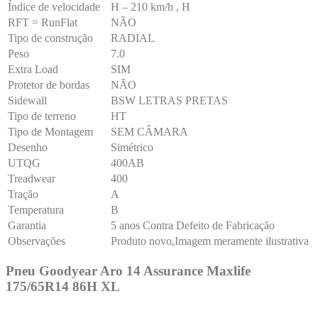
Índice de velocidade
H – 210 km/h , H
RFT = RunFlat
NÃO
Tipo de construção
RADIAL
Peso
7.0
Extra Load
SIM
Protetor de bordas
NÃO
Sidewall
BSW LETRAS PRETAS
Tipo de terreno
HT
Tipo de Montagem
SEM CÂMARA
Desenho
Simétrico
UTQG
400AB
Treadwear
400
Tração
A
Temperatura
B
Garantia
5 anos Contra Defeito de Fabricação
Observações
Produto novo,Imagem meramente ilustrativa
Pneu Goodyear Aro 14 Assurance Maxlife
175/65R14 86H XL