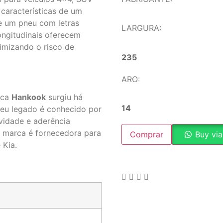
características de um
e um pneu com letras
LARGURA:
ongitudinais oferecem
imizando o risco de
235
ARO:
rca
Hankook
surgiu há
14
Seu legado é conhecido por
vidade e aderência
A marca é fornecedora para
Comprar
Buy vi
 Kia.