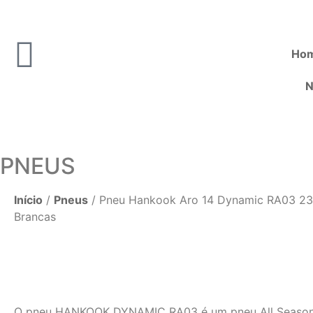
Ho
N
PNEUS
Início
/
Pneus
/ Pneu Hankook Aro 14 Dynamic RA03 23
Brancas
O pneu HANKOOK DYNAMIC RA03 é um pneu All Season 