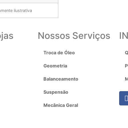
ente ilustrativa
jas
Nossos Serviços
I
Troca de Óleo
Q
Geometria
P
Balanceamento
M
Suspensão
Mecânica Geral