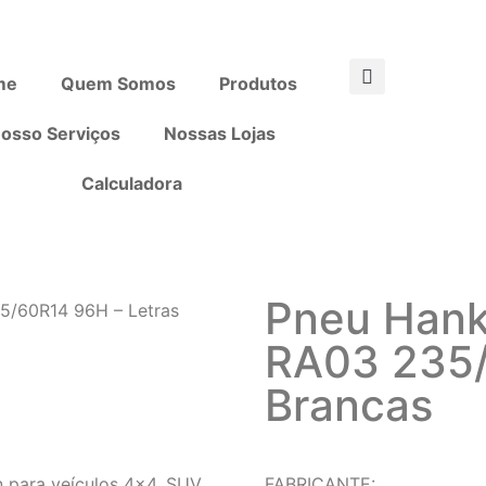
me
Quem Somos
Produtos
osso Serviços
Nossas Lojas
Calculadora
Pneu Hank
5/60R14 96H – Letras
RA03 235/
Brancas
para veículos 4×4, SUV
FABRICANTE: