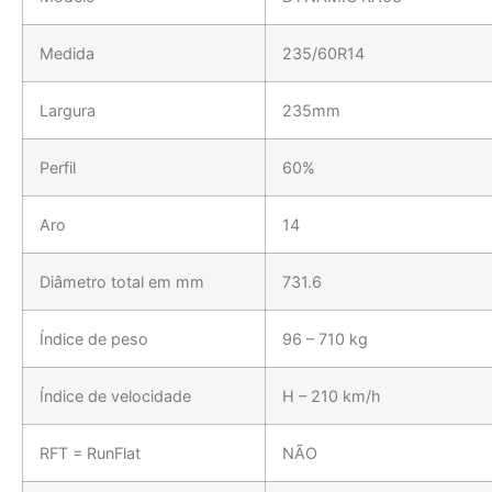
Medida
235/60R14
Largura
235mm
Perfil
60%
Aro
14
Diâmetro total em mm
731.6
Índice de peso
96 – 710 kg
Índice de velocidade
H – 210 km/h
RFT = RunFlat
NÃO