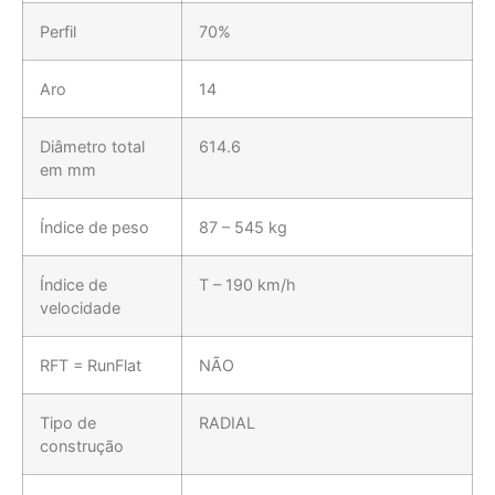
Perfil
70%
Aro
14
Diâmetro total
614.6
em mm
Índice de peso
87 – 545 kg
Índice de
T – 190 km/h
velocidade
RFT = RunFlat
NÃO
Tipo de
RADIAL
construção