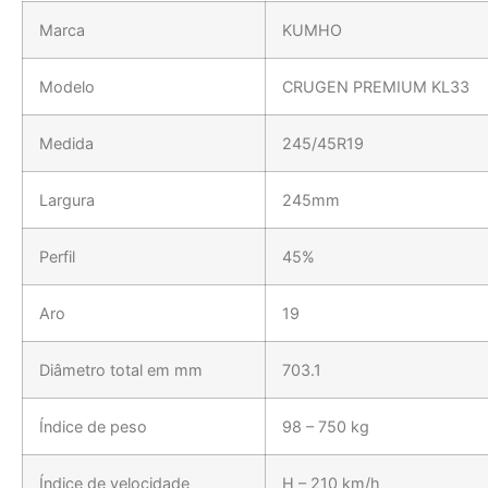
Marca
KUMHO
Modelo
CRUGEN PREMIUM KL33
Medida
245/45R19
Largura
245mm
Perfil
45%
Aro
19
Diâmetro total em mm
703.1
Índice de peso
98 – 750 kg
Índice de velocidade
H – 210 km/h