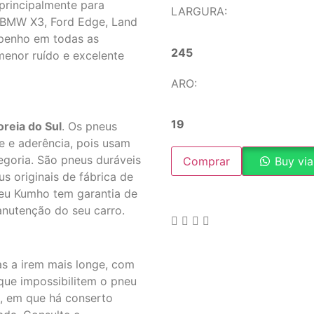
rincipalmente para
LARGURA:
, BMW X3, Ford Edge, Land
mpenho em todas as
245
menor ruído e excelente
ARO:
19
reia do Sul
. Os pneus
e e aderência, pois usam
egoria. São pneus duráveis
Comprar
Buy vi
us originais de fábrica de
neu Kumho tem garantia de
anutenção do seu carro.
as a irem mais longe, com
que impossibilitem o pneu
s, em que há conserto