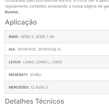
constatado pelo profissional Kumho, a troca não é aplic
regulamento completo acessando a nossa página de gar
Kumho
.
Aplicação
BMW:
SÉRIE 5, SÉRIE 7, X4
KIA:
SPORTAGE, SPORTAGE III
LEXUS:
LS460, LS460 L, LS600
MASERATI:
GHIBLI
MERCEDES:
CLASSE S
Detalhes Técnicos