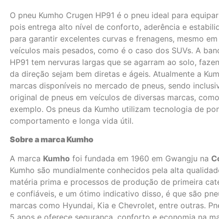
O pneu Kumho Crugen HP91 é o pneu ideal para equipar 
pois entrega alto nível de conforto, aderência e estabil
para garantir excelentes curvas e frenagens, mesmo em
veículos mais pesados, como é o caso dos SUVs. A ba
HP91 tem nervuras largas que se agarram ao solo, faze
da direção sejam bem diretas e ágeis. Atualmente a Ku
marcas disponíveis no mercado de pneus, sendo inclusi
original de pneus em veículos de diversas marcas, como
exemplo. Os pneus da Kumho utilizam tecnologia de pon
comportamento e longa vida útil.
Sobre a marca Kumho
A marca
Kumho
foi fundada em 1960 em Gwangju na
Co
Kumho são mundialmente conhecidos pela alta qualidad
matéria prima e processos de produção de primeira cat
e confiáveis, e um ótimo indicativo disso, é que são pne
marcas como Hyundai, Kia e Chevrolet, entre outras. P
5 anos e oferece segurança, conforto e economia na m