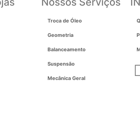
jas
Nossos Serviços
I
Troca de Óleo
Q
Geometria
P
Balanceamento
M
Suspensão
Mecânica Geral