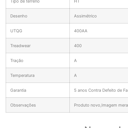
Tipo de terreno
HT
Desenho
Assimétrico
UTQG
400AA
Treadwear
400
Tração
A
Temperatura
A
Garantia
5 anos Contra Defeito de F
Observações
Produto novo,Imagem meram