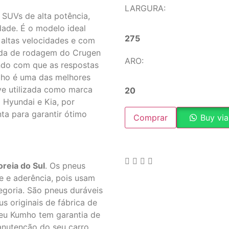
LARGURA:
SUVs de alta potência,
idade. É o modelo ideal
275
 altas velocidades e com
nda de rodagem do Crugen
ARO:
ndo com que as respostas
mho é uma das melhores
ve utilizada como marca
20
 Hyundai e Kia, por
ta para garantir ótimo
Comprar
Buy vi
reia do Sul
. Os pneus
e e aderência, pois usam
egoria. São pneus duráveis
us originais de fábrica de
neu Kumho tem garantia de
anutenção do seu carro.