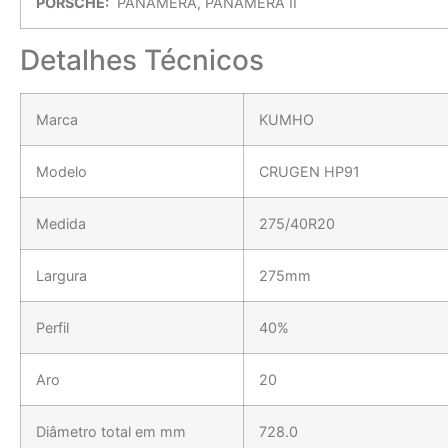
PORSCHE:
PANAMERA, PANAMERA II
Detalhes Técnicos
Marca
KUMHO
Modelo
CRUGEN HP91
Medida
275/40R20
Largura
275mm
Perfil
40%
Aro
20
Diâmetro total em mm
728.0