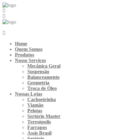
Ir
para
o
conteúdo
Home
Quem Somos
Produtos
Nosso Serviços
Mecânica Geral
Suspensão
Balanceamento
Geometria
Troca de Óleo
Nossas Lojas
Cachoeirinha
Viamão
Pelotas
Sertório Master
Teresópolis
Farrapos
Assis Brasil
Sertório