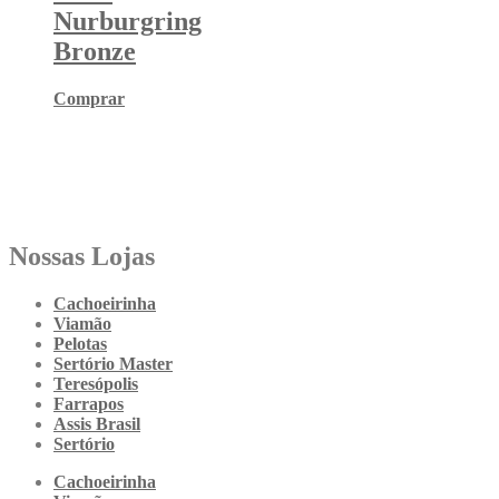
Nurburgring
Bronze
Comprar
Nossas Lojas
Cachoeirinha
Viamão
Pelotas
Sertório Master
Teresópolis
Farrapos
Assis Brasil
Sertório
Cachoeirinha