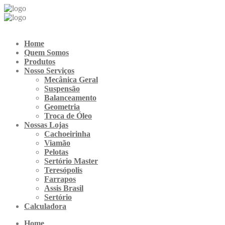
Ir
para
o
conteúdo
Home
Quem Somos
Produtos
Nosso Serviços
Mecânica Geral
Suspensão
Balanceamento
Geometria
Troca de Óleo
Nossas Lojas
Cachoeirinha
Viamão
Pelotas
Sertório Master
Teresópolis
Farrapos
Assis Brasil
Sertório
Calculadora
Home