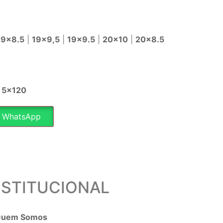
19×8.5
|
19×9,5
|
19×9.5
|
20×10
|
20×8.5
|
5×120
a WhatsApp
NSTITUCIONAL
uem Somos