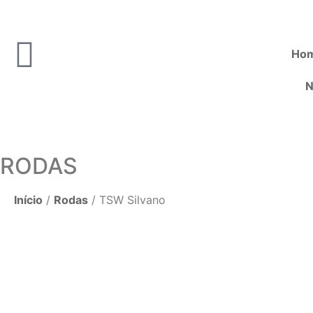
Ho
N
RODAS
Início
/
Rodas
/ TSW Silvano