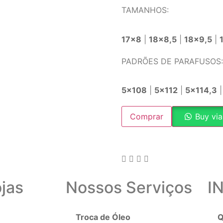
TAMANHOS:
17×8
|
18×8,5
|
18×9,5
|
PADRÕES DE PARAFUSOS:
5×108
|
5×112
|
5×114,3
Comprar
Buy vi
jas
Nossos Serviços
I
Troca de Óleo
Q